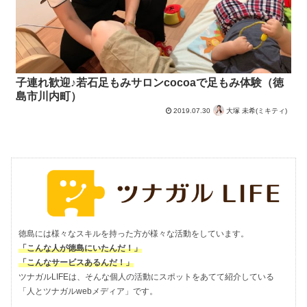
子連れ歓迎♪若石足もみサロンcocoaで足もみ体験（徳
島市川内町）
2019.07.30
大塚 未希(ミキティ)
徳島には様々なスキルを持った方が様々な活動をしています。
「こんな人が徳島にいたんだ！」
「こんなサービスあるんだ！」
ツナガルLIFEは、そんな個人の活動にスポットをあてて紹介している
「人とツナガルwebメディア」です。