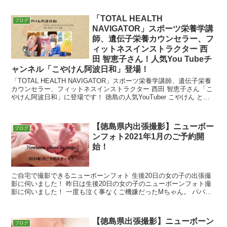
「TOTAL HEALTH
ブログ
NAVIGATOR」スポーツ栄養学講
師、遺伝子栄養カウンセラー、フ
ィットネスインストラクター 西
田 智恵子さん！人気You Tubeチ
ャンネル「こやけん阿波日和」登場！
「TOTAL HEALTH NAVIGATOR」スポーツ栄養学講師、遺伝子栄養
カウンセラー、フィットネスインストラクター 西田 智恵子さん「こ
やけん阿波日和」に登場です！ 徳島の人気YouTuber こやけん とは
現在、You Tubeや
【徳島県内出張撮影】ニューボー
ブログ
ンフォト2021年1月のご予約開
始！
ご自宅で撮影できるニューボーンフォト 生後20日の女の子の出張撮
影に伺いました！ 昨日は生後20日の女の子のニューボーンフォト撮
影に伺いました！ 一度も泣く事なくご機嫌だったMちゃん。 パパマ
マ、お兄ちゃんお姉ちゃんに囲まれて賑やか
【徳島県出張撮影】ニューボーン
ブログ