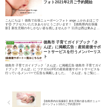
フォト2021年2月ご予約開始
こんにちは！ 徳島で出張ニューボーンフォト ange ふかわまほこで
す😊 アクセスいただきありがとうございます！ 【徳島県内出張撮
影】新生児期の今しかない姿を残しませんか？ 11月は西は東みよし
町、南は阿南市まで！ご自宅で
徳島市 子育てガイドブック「さ
ブログ
んぽ」に掲載広告：産前産後サポ
ートサービスを行うメンバーリス
ト
徳島市 子育てガイドブック「さんぽ」に掲載広告 徳島市 子育てガイ
ドブック「さんぽ」に ツナガルLIFEの産前産後サポートサービスを
行っているメンバーで広告を掲載しました。 「さんぽ」をご覧にな
ってアクセスしてくださった方は、下記から気
【徳島県内出張撮影】新生児期の姿を残すニュー
ボーンフォト3月のご予約受付中