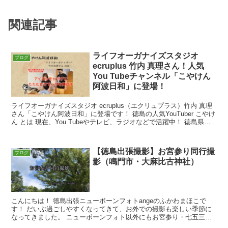
関連記事
ライフオーガナイズスタジオ
ブログ
ecruplus 竹内 真理さん！人気
You Tubeチャンネル「こやけん
阿波日和」に登場！
ライフオーガナイズスタジオ ecruplus（エクリュプラス）竹内 真理
さん「こやけん阿波日和」に登場です！ 徳島の人気YouTuber こやけ
ん とは 現在、You Tubeやテレビ、ラジオなどで活躍中！ 徳島県在
住のツッコミ芸人！古谷健
【徳島出張撮影】お宮参り同行撮
ブログ
影（鳴門市・大麻比古神社）
こんにちは！ 徳島出張ニューボーンフォトangeのふかわまほこで
す！ だいぶ過ごしやすくなってきて、お外での撮影も楽しい季節に
なってきました。 ニューボーンフォト以外にもお宮参り・七五三な
どの同行撮影、公園などのロケーションフォトなど