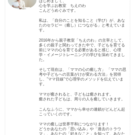
はじめまして、
心を学ぶお教室 ちえのわ
こんどうめぐみです。
私は、「自分のことを知ること（学び）が、あな
たのセラピー（癒し）につながる」と考えていま
す。
2016年から親子教室「ちえのわ」の主宰として、
多くの親子と関わってきた中で、子どもを育てる
前にママの心を育てる必要があると感じ、心理
学・イメージトレーニングの学びを深めてきまし
た。
そして現在は、「ママの心の癒し方」 「ママの思
考や子どもへの言葉がけが変わる方法」を習得
し、”ママ目線”で心理学のメソッドを伝えていま
す。
ママが癒されると、子どもは癒されます。
癒された子どもは、周りの人を癒していきます。
こんなふうに、ママから幸せの連鎖がどんどん起
こっていくのです。
ママの癒しは世界平和につながります！
どうかあなたの「思い込み」や「過去のトラウ
マ」、あなたの「好きなこと」を知って、あなた