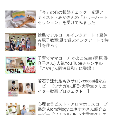
「今」の心の状態チェック！光運アー
ティスト・みかさんの「カラーハート
セッション」を受けてみました
徳島でアルコールインクアート！夏休
み親子教室:風で遊ぶインクアートで時
計を作ろう
子育てママコーチ かよこ先生 (樫原 香
容子さん) 人気You Tubeチャンネル
「こやけん阿波日和」に登場！
若石子連れ足もみサロンcocoa紹介ム
ービー【ツナガルLIFE×大学生クリエ
イター動画プロジェクト！】
心理セラピスト・アロマホロスコープ
鑑定 Arom@logy ユキナカさん紹介ム
ービー【ツナガルLIFE×大学生クリエ