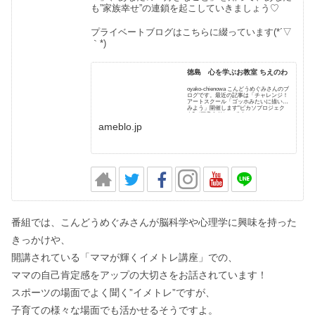
も”家族幸せ”の連鎖を起こしていきましょう♡
プライベートブログはこちらに綴っています(*´▽
｀*)
徳島 心を学ぶお教室 ちえのわ
oyako-chienowa こんどうめぐみさんのブ
ログです。最近の記事は「チャレンジ！
アートスクール「ゴッホみたいに描いて
みよう」開催します"ピカソプロジェク
ト”（画像あり）」です。
ameblo.jp
番組では、こんどうめぐみさんが脳科学や心理学に興味を持った
きっかけや、
開講されている「ママが輝くイメトレ講座」での、
ママの自己肯定感をアップの大切さをお話されています！
スポーツの場面でよく聞く”イメトレ”ですが、
子育ての様々な場面でも活かせるそうですよ。