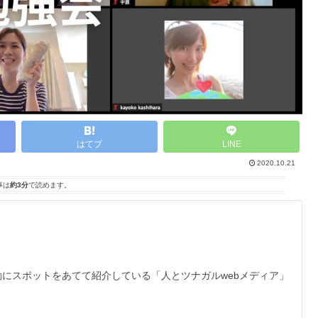
はてブ
LINE
2020.10.21
事は
約3分
で読めます。
動にスポットをあてて紹介している「人とツナガルwebメディア」