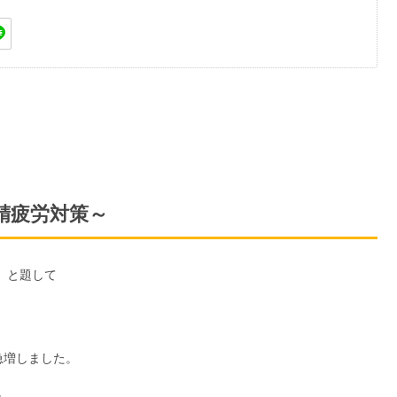
精疲労対策～
」と題して
急増しました。