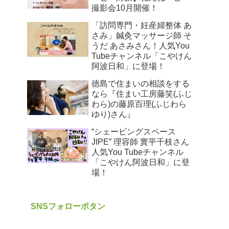
撮影会10月開催！
「訪問専門・妊産婦整体 あ
さみ」鍼灸マッサージ師 そ
うだ あさみさん！人気You
Tubeチャンネル「こやけん
阿波日和」に登場！
徳島で住まいの相談をする
なら『住まい工房藤笑(ふじ
わら)の藤原百理(ふじわら
ゆり)さん』
“シェービングスペース
JIPE” 理容師 實平千枝さん
人気You Tubeチャンネル
「こやけん阿波日和」に登
場！
SNSフォローボタン