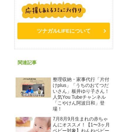
ツナガルLIFEについて
関連記事
整理収納・家事代行「片付
けplus」「うちのおてつだ
いさん」板井ゆり子さん！
人気You Tubeチャンネル
「こやけん阿波日和」登
場！
7月8月9月生まれの赤ちゃ
んにオススメ！【1〜3ヶ月
ベビー対象】ねんねベビー