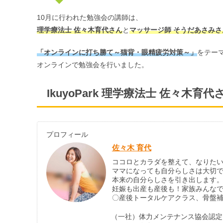
10月に行われた勉強会の講師は、
理学療法士 佐々木育代さん
と
マッサージ師 そうだあさみ
「オンラインに打ち勝て～猫背・眼精疲労対策～」
をテー
オンラインで勉強会を行いました。
IkuyoPark 理学療法士 佐々木育代
プロフィール
佐々木 育代
ココロとカラダを整えて、なりたい
ママになっても自分らしさは大切
本来の自分らしさを引き出します
妊娠も出産も産後も！家族みんな
〇産後トータルケアクラス、骨盤
（一社）体力メンテナンス協会認定