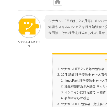
ツナガル
LIFE
では、
2
ヶ月毎にメンバ
知識やスキルのシェアを行う勉強会・
今回は、その様子をほんの少しお見せ
ツナガルLIFEスタッ
フ
ツナガルLIFE 2ヶ月毎の勉強
10月 講師 理学療法士 佐々木育代
IkuyoPark 理学療法士 佐々
妊産婦整体あさみ鍼灸 マッサー
オンラインに打ち勝て ～猫背
参加者からの感想
ツナガルLIFE 勉強会・交流会