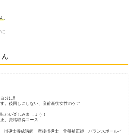
さん
。
マに
さん
自分に‼
です。後回しにしない、産前産後女性のケア
。
で味わい楽しみましょう！
補正、資格取得コース
 指導士養成講師 産後指導士 骨盤補正師 バランスボールイ