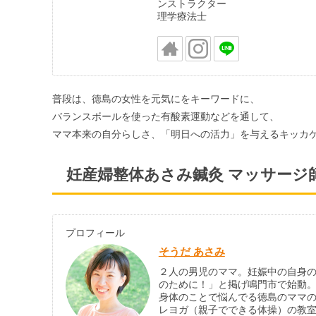
ンストラクター
理学療法士
普段は、徳島の女性を元気にをキーワードに、
バランスボールを使った有酸素運動などを通して、
ママ本来の自分らしさ、「明日への活力」を与えるキッカ
妊産婦整体あさみ鍼灸 マッサージ
プロフィール
そうだ あさみ
２人の男児のママ。妊娠中の自身
のために！」と掲げ鳴門市で始動
身体のことで悩んでる徳島のママ
レヨガ（親子でできる体操）の教