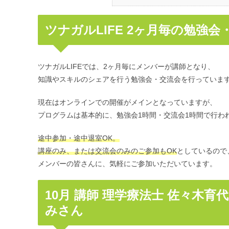
ツナガルLIFE 2ヶ月毎の勉強
ツナガル
LIFE
では、
2
ヶ月毎にメンバーが講師となり、
知識やスキルのシェアを行う勉強会・交流会を行っていま
現在はオンラインでの開催がメインとなっていますが、
プログラムは基本的に、勉強会1時間・交流会1時間で行わ
途中参加・途中退室
OK。
講座のみ、または交流会のみのご参加も
OK
としているので
メンバーの皆さんに
、気軽にご参加いただいています。
10月 講師 理学療法士 佐々木育代
みさん