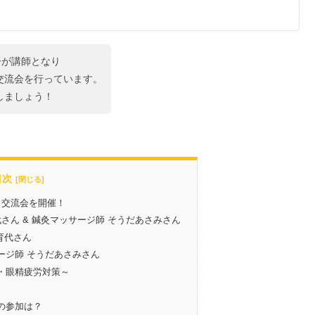
ーが講師となり
交流会を行っています。
しましょう！
目次
会・交流会を開催！
さん & 鍼灸マッサージ師 そうだあさみさん
木育代さん
ジ師 そうだあさみさん
・眼精疲労対策～
への参加は？