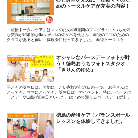
クチコミ・体験記事
めのトータルケアが充実の内容！
「産後トータルケア」はママのための6週間のプログラム いつも元気
な笑顔が印象的なIkuyoParkの佐々木育代さん！産後のママのための
クラスがあると伺い、体験会に行ってきました。 産後トータルケア
ってどんな内容なの？ 産後ト
オシャレなバースデーフォトが叶
クチコミ・体験記事
う！徳島おうちフォトスタジオ
「きりんのゆめ」
子どもの誕生日は、大切にしたい家族の記念日の一つ。 お子さんに
とっても、ママにとっても、誕生日は一大イベント。特に、ハーフバ
ースデーや1歳の誕生日といった、はじめて迎えるバースデーは別格
です！ その月歳だからこその姿を写真に残す、
徳島の産後ケア！バランスボール
クチコミ・体験記事
レッスンを体験してきました。