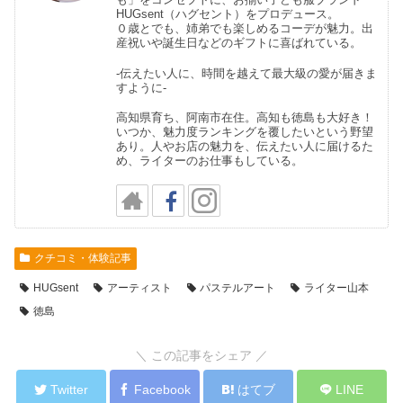
も」をコンセプトに、お揃い子ども服ブランド
HUGsent（ハグセント）をプロデュース。
０歳とでも、姉弟でも楽しめるコーデが魅力。出
産祝いや誕生日などのギフトに喜ばれている。
-伝えたい人に、時間を越えて最大級の愛が届きま
すように-
高知県育ち、阿南市在住。高知も徳島も大好き！
いつか、魅力度ランキングを覆したいという野望
あり。人やお店の魅力を、伝えたい人に届けるた
め、ライターのお仕事もしている。
クチコミ・体験記事
HUGsent
アーティスト
パステルアート
ライター山本
徳島
＼ この記事をシェア ／
Twitter
Facebook
はてブ
LINE