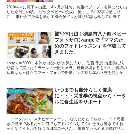
2019年末に息子を出産。 4ヶ月が経ち、お腹のブヨブヨも気になり出
した今日この頃。 ビックベビーのため、抱っこでの家事で肩こり
に… 車社会で身体を動かす機会がグッと減り代謝も落ちてい来てい
て運動不足。 バランスボールを体験してきました！！ ●事前準備 ・
動きやすい服装(ジーンズ以外) ・裸足 ・飲み物 ●場所 リラクゼーシ
ョンサロンen 住所 ・会場の様子 ●体験時間 1時間ほど ●内容 ① ②
被写体は娘！徳島市八万町ベビー
クチコミ・体験記事
③ 【写真】 ・先生がバランスボールしてる写真 (生徒側から見た先
フォトサロンangeで「ママのた
生) ・笑顔ではねてるいる様子 ・後ろからの教室の様子 ●体験してみ
て・・・ 感想 ●おススメポイント 運動不足解消 楽しい！ 先生優し
めのフォトレッスン」を体験して
い！ 子連れでも楽しめる！
きました。
sony のα6000 本体が白なのがお気に入り。 佐藤 千恵 出産前に張
り切って買ったミラーレス一眼カメラ。時折登場するものの、普段の
写真はもっぱらスマートフォンで撮影。宝の持ち腐れ状態を何とかし
たい！ちゃんとカメラの機能を知って
いつまでも自分らしく健康
インタビュー
に・・・栄養学の視点からトータ
ルに食生活をサポート
「トータルヘルスナビゲーター」。 なんだかとてもカッコイイ肩書
き♡健康であるために何でもアドバイスしてくれそうな響きですね！
そんなタイトルを持つ西田智恵子さん。 健康でいられる身体作りに
必要な食事や運動