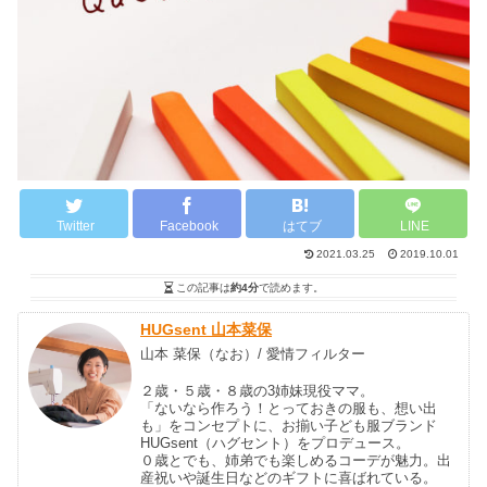
Twitter
Facebook
はてブ
LINE
2021.03.25
2019.10.01
この記事は
約4分
で読めます。
HUGsent 山本菜保
山本 菜保（なお）/ 愛情フィルター
２歳・５歳・８歳の3姉妹現役ママ。
「ないなら作ろう！とっておきの服も、想い出
も」をコンセプトに、お揃い子ども服ブランド
HUGsent（ハグセント）をプロデュース。
０歳とでも、姉弟でも楽しめるコーデが魅力。出
産祝いや誕生日などのギフトに喜ばれている。