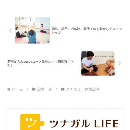
徳島 親子ヨガ体験！親子で体を動かしてスキン
シップ
若石足もみcocoaコース体験レポ（徳島市川内
町）
ホーム
記事一覧
クチコミ・体験記事