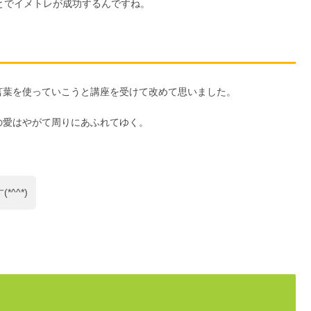
とでイメトレが成功するんですね。
言葉を使っていこうと講座を受けて改めて思いました。
の愛はやがて周りにあふれてゆく。
^^*)