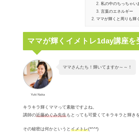
私の中のちっちゃい
言葉のエネルギー
ママが輝くと周りも輝
ママが輝くイメトレ1day講座
ママさんたち！輝いてますか～～！
Yuki Naka
キラキラ輝くママって素敵ですよね。
講師の
近藤めぐみ先生
もとっても可愛くてキラキラと輝き
その秘密は何かというと
イメトレ
(*^^*)