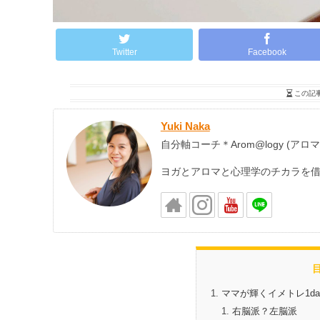
Twitter
Facebook
この記
Yuki Naka
自分軸コーチ＊Arom@logy (アロ
ヨガとアロマと心理学のチカラを
ママが輝くイメトレ1d
右脳派？左脳派