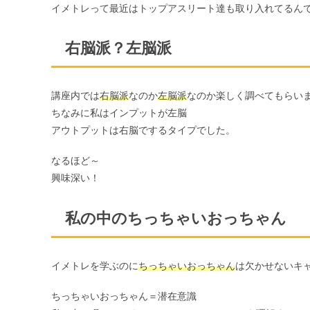
イメトレって最近はトップアスリート達も取り入れてるん
右脳派？左脳派
講座内では
右脳派
なのか
左脳派
なのか楽しく調べてもらい
ちなみに私はインプットが左脳
アウトプットは右脳でするタイプでした。
なるほど～
興味深い！
私の中のちっちゃいおっちゃん
イメトレを学ぶのに
ちっちゃいおっちゃん
は欠かせないキャ
ちっちゃいおっちゃん＝潜在意識