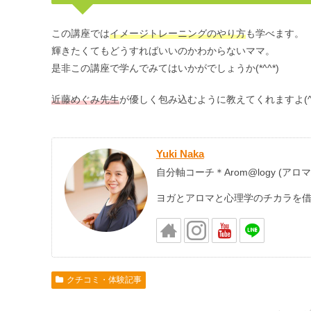
この講座では
イメージトレーニングのやり方
も学べます。
輝きたくてもどうすればいいのかわからないママ。
是非この講座で学んでみてはいかがでしょうか(*^^*)
近藤めぐみ先生
が優しく包み込むように教えてくれますよ(^
Yuki Naka
自分軸コーチ＊Arom@logy (アロ
ヨガとアロマと心理学のチカラを
クチコミ・体験記事