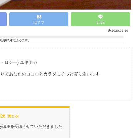
はてブ
LINE
2020.06.30
事は
約2分
で読めます。
マ・ロジー) ユキナカ
借りてあなたのココロとカラダにそっと寄り添います。
目次
ay講座を受講させていただきました